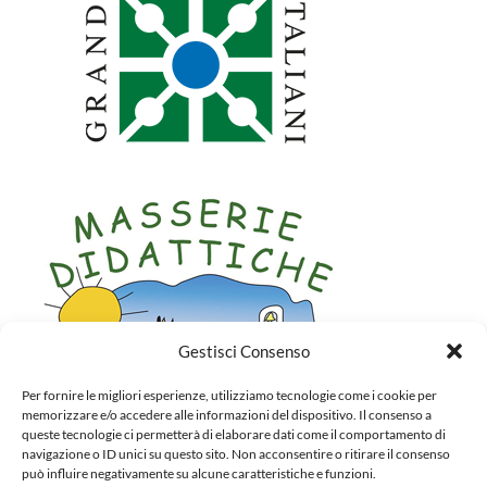
Gestisci Consenso
Per fornire le migliori esperienze, utilizziamo tecnologie come i cookie per
memorizzare e/o accedere alle informazioni del dispositivo. Il consenso a
queste tecnologie ci permetterà di elaborare dati come il comportamento di
navigazione o ID unici su questo sito. Non acconsentire o ritirare il consenso
può influire negativamente su alcune caratteristiche e funzioni.