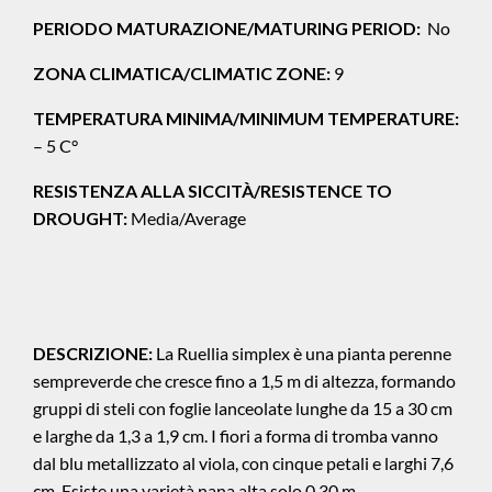
PERIODO MATURAZIONE/MATURING PERIOD:
No
ZONA CLIMATICA/CLIMATIC ZONE:
9
TEMPERATURA MINIMA/MINIMUM TEMPERATURE:
– 5 C°
RESISTENZA ALLA SICCITÀ/RESISTENCE TO
DROUGHT:
Media/Average
DESCRIZIONE:
La Ruellia simplex è una pianta perenne
sempreverde che cresce fino a 1,5 m di altezza, formando
gruppi di steli con foglie lanceolate lunghe da 15 a 30 cm
e larghe da 1,3 a 1,9 cm. I fiori a forma di tromba vanno
dal blu metallizzato al viola, con cinque petali e larghi 7,6
cm. Esiste una varietà nana alta solo 0,30 m.