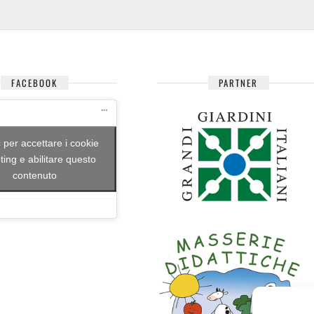
FACEBOOK
PARTNER
c per accettare i cookie
ing e abilitare questo
contenuto