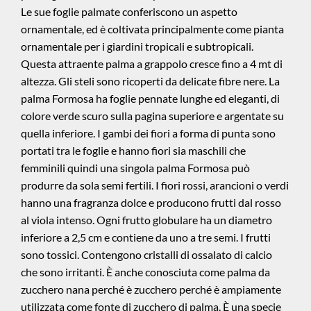
Le sue foglie palmate conferiscono un aspetto
ornamentale, ed è coltivata principalmente come pianta
ornamentale per i giardini tropicali e subtropicali.
Questa attraente palma a grappolo cresce fino a 4 mt di
altezza. Gli steli sono ricoperti da delicate fibre nere. La
palma Formosa ha foglie pennate lunghe ed eleganti, di
colore verde scuro sulla pagina superiore e argentate su
quella inferiore. I gambi dei fiori a forma di punta sono
portati tra le foglie e hanno fiori sia maschili che
femminili quindi una singola palma Formosa può
produrre da sola semi fertili. I fiori rossi, arancioni o verdi
hanno una fragranza dolce e producono frutti dal rosso
al viola intenso. Ogni frutto globulare ha un diametro
inferiore a 2,5 cm e contiene da uno a tre semi. I frutti
sono tossici. Contengono cristalli di ossalato di calcio
che sono irritanti. È anche conosciuta come palma da
zucchero nana perché è zucchero perché è ampiamente
utilizzata come fonte di zucchero di palma. È una specie