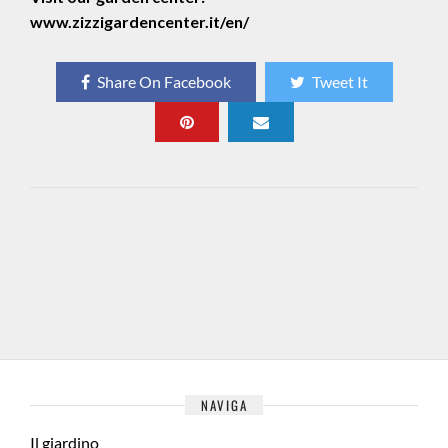
www.zizzigardencenter.it/en/
Share On Facebook
Tweet It
NAVIGA
Il giardino